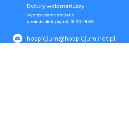
Dyżury wolontariuszy
wypożyczanie sprzętu:
poniedziałek-piątek: 16:00-18:00
hospicjum@hospicjum.net.pl

ul. Krakowska 41

33-100 Tarnów
Tarnowskie Hospicjum Domowe im. bł. Fryderyka