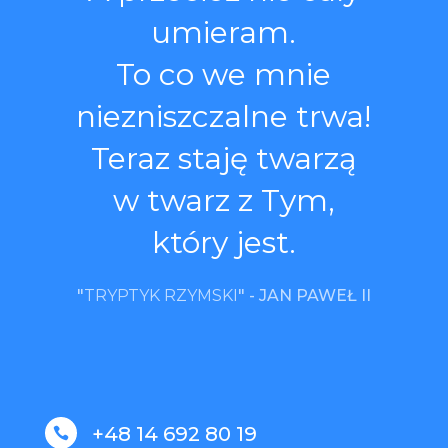
umieram.
To co we mnie
niezniszczalne trwa!
Teraz staję twarzą
w twarz z Tym,
który jest.
"
TRYPTYK RZYMSKI
" -
JAN PAWEŁ II
+48 14 692 80 19
