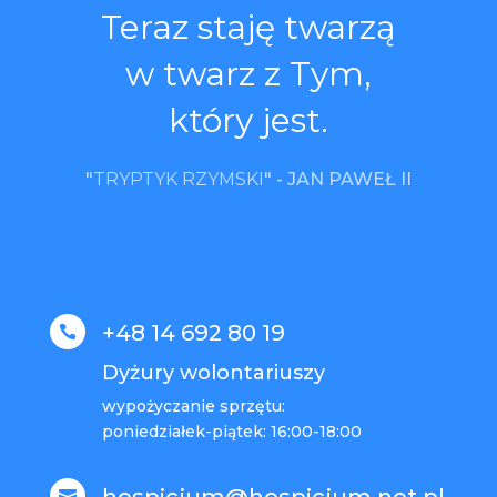
Teraz staję twarzą
w twarz z Tym,
który jest.
"
TRYPTYK RZYMSKI
" -
JAN PAWEŁ II
+48 14 692 80 19

Dyżury wolontariuszy
wypożyczanie sprzętu:
poniedziałek-piątek: 16:00-18:00
