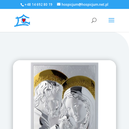
+48 14 692 80 19
hospicjum@hospicjum.net.pl