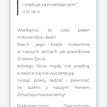
i oręduje za przestępcami”
Iz 53, 11b-12
Wielkanoc to czas pełen
miłosierdzia i łaski!
Niech jego blask rozkwitnie
w naszych sercach jak prawdziwe
Drzewo Życia,
którego liście nigdy nie więdną,
a owoce się nie wyczerpują,
niosąc pokój, radość i pewność,
że razem z naszym Panem
Zmartwychwstaniemy!
Podopiecznym, Darczyńcom