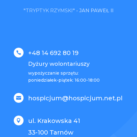
"
TRYPTYK RZYMSKI
" -
JAN PAWEŁ II
+48 14 692 80 19

Dyżury wolontariuszy
wypożyczanie sprzętu:
poniedziałek-piątek: 16:00-18:00
hospicjum@hospicjum.net.pl

ul. Krakowska 41

33-100 Tarnów